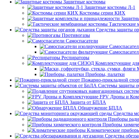
Защитные костюмы
Защитные костюмы Л-1
Костюмы серии КИХ
Защитны
Тактические
Средства защиты о
Противогазы
Самоспасатели
Самоспасате
Самоспасате
Респираторы
Комплектующие дл
Приборы, палатки
Пожарно-прикладной спор
Системы защиты о
FPV Дроны и Ко
Защита от БПЛА
Обнаружение БПЛА
Средства м
Приборы ради
Приборы химиче
Климатические прибор
Средства обезз