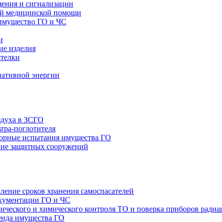
щения и сигнализации
ой медицинской помощи
имущество ГО и ЧС
и
ие изделия
отелки
нативной энергии
здуха в ЗСГО
тра-поглотителя
орные испытания имущества ГО
ие защитных сооружений
ление сроков хранения самоспасателей
окументации ГО и ЧС
ТО и поверка приборов радиа
енда имущества ГО