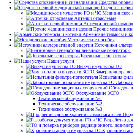
Средства опове
Средства перв
Медицинское 
Аптечки отраслевые
Аптечки первой помощ
Прочие медицинск
Армейские термосы и к
Методические пособия
Источники альтер
Бензиновые генераторы
Дизельные генераторы
Наши услуги
Выкуп имущества ГО
Замер подпора во
Испытания филь
Лаборат
Обследован
Обслуживание ЗСГО
Техническое обслуживание №1
Техническое обслуживание №2
Техническое обслуживание №3
Прод
Разработка д
Хранение и ар