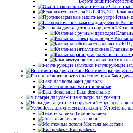
Ворота защитно-герметич
Ставни защ
Компле
Расши
Клапан
Клапаны
Клапаны
Клапаны в
Клапаны-расх
Комплек
Регулирующие за
Вентиляторы для убеж
Баки для 
Баки для воды
Баки топливные
Баки фекальные
Фильтры для убежищ
Нары для защит
Устройства дл
Гибкие вставки
Люк-вставки
Монтажные детали
Калориферы