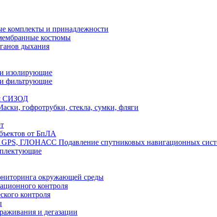
е комплекты и принадлежности
 мембранные костюмы
рганов дыхания
ли изолирующие
ли фильтрующие
я СИЗОД
Маски, гофротрубки, стекла, сумки, фляги
т
бъектов от БпЛА
Подавление спутниковых навигационных си
мплектующие
ониторинга окружающей среды
ационного контроля
ского контроля
ы
араживания и дегазации