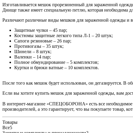
Изготавливается мешок прорезиненный для зараженной одежды
Днище также имеет специальную петлю, которая необходима д
Различают различные виды мешков для зараженной одежды и в з
Защитные чулки – 45 пар;
Костюмы защитные легкого типа Л-1 – 20 штук;
Сапоги резиновые – 26 пар;
Противогазы – 35 штук;
Шинели – 8 штук;
Валенки – 14 пар;
Полное обмундирование – 5 комплектов;
Куртки и брюки ватные – 10 комплектов.
После того как мешок будет использован, он дегазируется. В 
Если вы хотите купить мешок для зараженной одежды, вам дос
В интернет-магазине «СПЕЦОБОРОНА» есть все необходимое 
производителей, а это гарантирует, что вы покупаете товар, ко
Товары
Все
5
Защитные комплекты и принадлежности
2