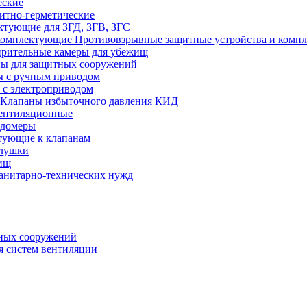
еские
итно-герметические
ктующие для ЗГД, ЗГВ, ЗГС
Противовзрывные защитные устройства и комп
рительные камеры для убежищ
ы для защитных сооружений
 с ручным приводом
 с электроприводом
Клапаны избыточного давления КИД
ентиляционные
одомеры
тующие к клапанам
глушки
ищ
санитарно-технических нужд
ных сооружений
я систем вентиляции