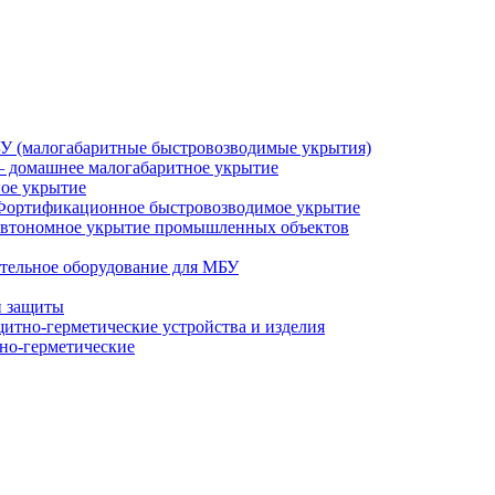
У (малогабаритные быстровозводимые укрытия)
 домашнее малогабаритное укрытие
ное укрытие
Фортификационное быстровозводимое укрытие
втономное укрытие промышленных объектов
тельное оборудование для МБУ
й защиты
итно-герметические устройства и изделия
но-герметические