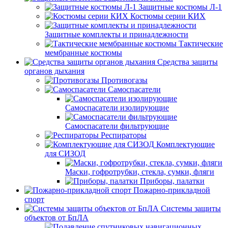
Защитные костюмы Л-1
Костюмы серии КИХ
Защитные комплекты и принадлежности
Тактические
мембранные костюмы
Средства защиты
органов дыхания
Противогазы
Самоспасатели
Самоспасатели изолирующие
Самоспасатели фильтрующие
Респираторы
Комплектующие
для СИЗОД
Маски, гофротрубки, стекла, сумки, фляги
Приборы, палатки
Пожарно-прикладной
спорт
Системы защиты
объектов от БпЛА