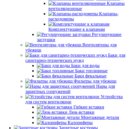
Клапаны
вентиляционные
Клапаны-
расходомеры
Комплектующие к клапанам
Регулирующие
заглушки
Вентиляторы для
убежищ
Баки для
санитарно-технических нужд
Баки для воды
Баки топливные
Баки фекальные
Фильтры для убежищ
Нары для
защитных сооружений
Устройства
для систем вентиляции
Гибкие вставки
Люк-вставки
Монтажные детали
Калориферы
Защитные костюмы