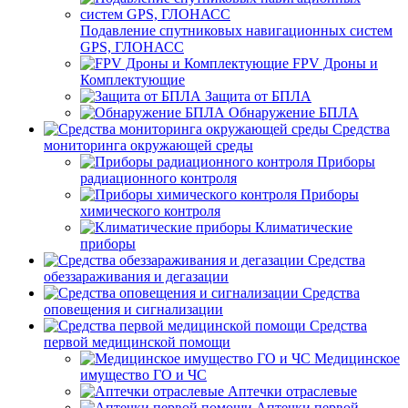
Подавление спутниковых навигационных систем
GPS, ГЛОНАСС
FPV Дроны и
Комплектующие
Защита от БПЛА
Обнаружение БПЛА
Средства
мониторинга окружающей среды
Приборы
радиационного контроля
Приборы
химического контроля
Климатические
приборы
Средства
обеззараживания и дегазации
Средства
оповещения и сигнализации
Средства
первой медицинской помощи
Медицинское
имущество ГО и ЧС
Аптечки отраслевые
Аптечки первой